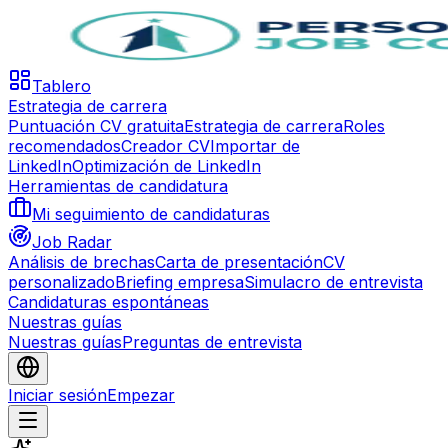
Tablero
Estrategia de carrera
Puntuación CV gratuita
Estrategia de carrera
Roles
recomendados
Creador CV
Importar de
LinkedIn
Optimización de LinkedIn
Herramientas de candidatura
Mi seguimiento de candidaturas
Job Radar
Análisis de brechas
Carta de presentación
CV
personalizado
Briefing empresa
Simulacro de entrevista
Candidaturas espontáneas
Nuestras guías
Nuestras guías
Preguntas de entrevista
Iniciar sesión
Empezar