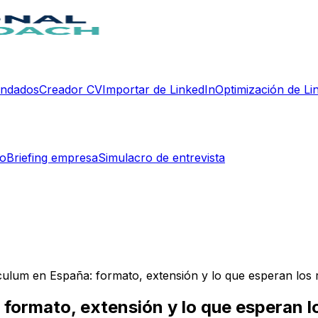
endados
Creador CV
Importar de LinkedIn
Optimización de Li
do
Briefing empresa
Simulacro de entrevista
ulum en España: formato, extensión y lo que esperan los 
formato, extensión y lo que esperan l