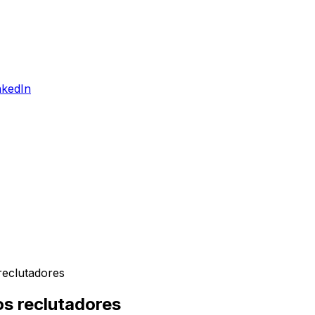
nkedIn
reclutadores
os reclutadores