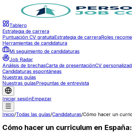
Tablero
Estrategia de carrera
Puntuación CV gratuita
Estrategia de carrera
Roles recom
Herramientas de candidatura
Mi seguimiento de candidaturas
Job Radar
Análisis de brechas
Carta de presentación
CV personaliza
Candidaturas espontáneas
Nuestras guías
Nuestras guías
Preguntas de entrevista
Iniciar sesión
Empezar
Inicio
/
Todas las guías
/
Candidaturas
/
Cómo hacer un curric
Cómo hacer un curriculum en España: 