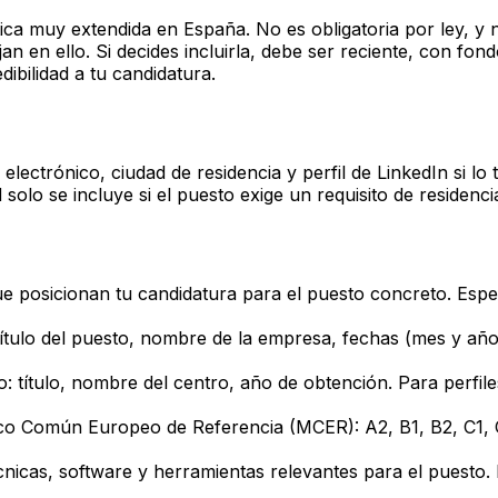
tica muy extendida en España. No es obligatoria por ley, y
ijan en ello. Si decides incluirla, debe ser reciente, con f
dibilidad a tu candidatura.
ctrónico, ciudad de residencia y perfil de LinkedIn si lo ti
ad solo se incluye si el puesto exige un requisito de residen
ue posicionan tu candidatura para el puesto concreto. Espe
tulo del puesto, nombre de la empresa, fechas (mes y año d
 título, nombre del centro, año de obtención. Para perfile
arco Común Europeo de Referencia (MCER): A2, B1, B2, C1, C2
écnicas, software y herramientas relevantes para el puesto.