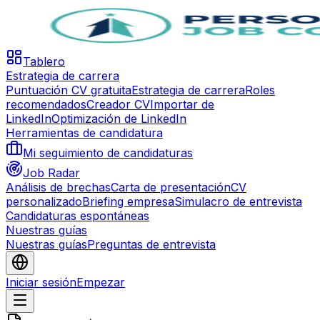
Tablero
Estrategia de carrera
Puntuación CV gratuita
Estrategia de carrera
Roles
recomendados
Creador CV
Importar de
LinkedIn
Optimización de LinkedIn
Herramientas de candidatura
Mi seguimiento de candidaturas
Job Radar
Análisis de brechas
Carta de presentación
CV
personalizado
Briefing empresa
Simulacro de entrevista
Candidaturas espontáneas
Nuestras guías
Nuestras guías
Preguntas de entrevista
Iniciar sesión
Empezar