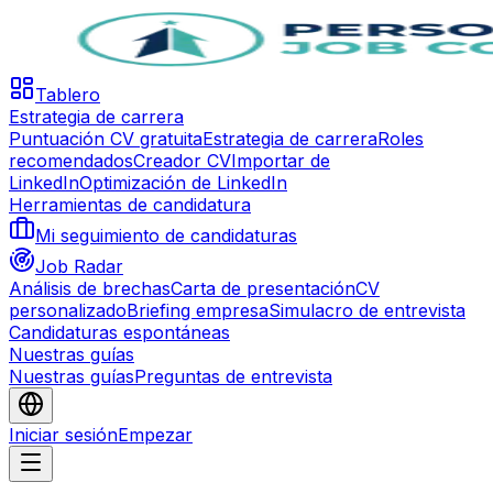
Tablero
Estrategia de carrera
Puntuación CV gratuita
Estrategia de carrera
Roles
recomendados
Creador CV
Importar de
LinkedIn
Optimización de LinkedIn
Herramientas de candidatura
Mi seguimiento de candidaturas
Job Radar
Análisis de brechas
Carta de presentación
CV
personalizado
Briefing empresa
Simulacro de entrevista
Candidaturas espontáneas
Nuestras guías
Nuestras guías
Preguntas de entrevista
Iniciar sesión
Empezar