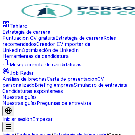
Tablero
Estrategia de carrera
Puntuación CV gratuita
Estrategia de carrera
Roles
recomendados
Creador CV
Importar de
LinkedIn
Optimización de LinkedIn
Herramientas de candidatura
Mi seguimiento de candidaturas
Job Radar
Análisis de brechas
Carta de presentación
CV
personalizado
Briefing empresa
Simulacro de entrevista
Candidaturas espontáneas
Nuestras guías
Nuestras guías
Preguntas de entrevista
Iniciar sesión
Empezar