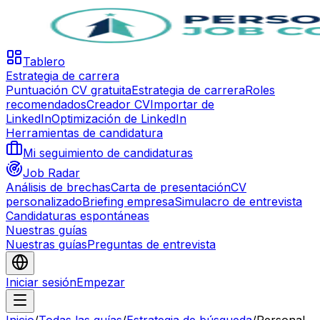
Tablero
Estrategia de carrera
Puntuación CV gratuita
Estrategia de carrera
Roles
recomendados
Creador CV
Importar de
LinkedIn
Optimización de LinkedIn
Herramientas de candidatura
Mi seguimiento de candidaturas
Job Radar
Análisis de brechas
Carta de presentación
CV
personalizado
Briefing empresa
Simulacro de entrevista
Candidaturas espontáneas
Nuestras guías
Nuestras guías
Preguntas de entrevista
Iniciar sesión
Empezar