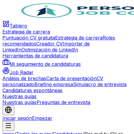
Tablero
Estrategia de carrera
Puntuación CV gratuita
Estrategia de carrera
Roles
recomendados
Creador CV
Importar de
LinkedIn
Optimización de LinkedIn
Herramientas de candidatura
Mi seguimiento de candidaturas
Job Radar
Análisis de brechas
Carta de presentación
CV
personalizado
Briefing empresa
Simulacro de entrevista
Candidaturas espontáneas
Nuestras guías
Nuestras guías
Preguntas de entrevista
Iniciar sesión
Empezar