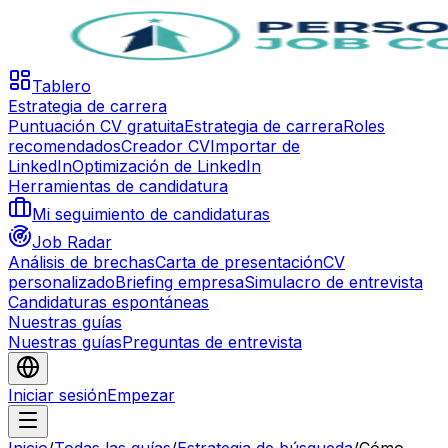
Tablero
Estrategia de carrera
Puntuación CV gratuita
Estrategia de carrera
Roles
recomendados
Creador CV
Importar de
LinkedIn
Optimización de LinkedIn
Herramientas de candidatura
Mi seguimiento de candidaturas
Job Radar
Análisis de brechas
Carta de presentación
CV
personalizado
Briefing empresa
Simulacro de entrevista
Candidaturas espontáneas
Nuestras guías
Nuestras guías
Preguntas de entrevista
Iniciar sesión
Empezar