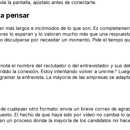
a la pantalla, ajústalo antes de conectarte.
ra pensar
can más largos e incómodos de lo que son. Es completame
ores lo esperan y lo valoran mucho más que una respuesta
e o disculparse por necesitar un momento. Pide el tiempo q
anota el nombre del reclutador o del entrevistador y sus da
erdido la conexión. Estoy intentando volver a unirme." Lue
gramar la entrevista. La mayoría de las empresas se adapt
al de cualquier otro formato: envía un breve correo de agra
puesto. El hecho de que haya sido por vídeo no cambia lo 
r en un proceso donde la mayoría de los candidatos no hac