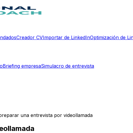
endados
Creador CV
Importar de LinkedIn
Optimización de Li
do
Briefing empresa
Simulacro de entrevista
reparar una entrevista por videollamada
deollamada