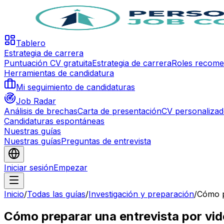
Tablero
Estrategia de carrera
Puntuación CV gratuita
Estrategia de carrera
Roles recom
Herramientas de candidatura
Mi seguimiento de candidaturas
Job Radar
Análisis de brechas
Carta de presentación
CV personaliza
Candidaturas espontáneas
Nuestras guías
Nuestras guías
Preguntas de entrevista
Iniciar sesión
Empezar
Inicio
/
Todas las guías
/
Investigación y preparación
/
Cómo p
Cómo preparar una entrevista por vi