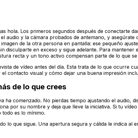
gas hola. Los primeros segundos después de conectarte da
el audio y la cámara probados de antemano, y asegúrate de
a imagen de la otra persona en pantalla: ese pequeño ajust
 sin disculparte en exceso y sigue adelante. Para mantener 
tura recta y un tono activo compensan parte de lo que se p
sta de vídeo antes del día. Esta trata de lo que ocurre cua
el contacto visual y cómo dejar una buena impresión inclu
ás de lo que crees
a ya ha comenzado. No pierdas tiempo ajustando el audio, 
ona por su nombre y deja que lleve la iniciativa. Si tu víde
o todo es lo mínimo.
o lo que sigue. Una apertura segura y cálida le indica al 