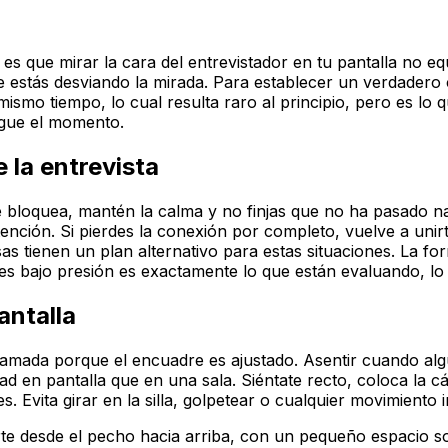
 es que mirar la cara del entrevistador en tu pantalla no eq
e estás desviando la mirada. Para establecer un verdadero c
smo tiempo, lo cual resulta raro al principio, pero es lo 
legue el momento.
 la entrevista
 se bloquea, mantén la calma y no finjas que no ha pasado
tención. Si pierdes la conexión por completo, vuelve a unir
sas tienen un plan alternativo para estas situaciones. La f
es bajo presión es exactamente lo que están evaluando, lo
antalla
llamada porque el encuadre es ajustado. Asentir cuando alg
d en pantalla que en una sala. Siéntate recto, coloca la cám
es. Evita girar en la silla, golpetear o cualquier movimiento
e desde el pecho hacia arriba, con un pequeño espacio sob