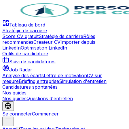
Tableau de bord
Stratégie de carrière
Score CV gratuit
Stratégie de carrière
Rôles
recommandés
Créateur CV
Importer depuis
LinkedIn
Optimisation LinkedIn
Outils de candidature
Suivi de candidatures
Job Radar
Analyse des écarts
Lettre de motivation
CV sur
mesure
Briefing entreprise
Simulation d'entretien
Candidatures spontanées
Nos guides
Nos guides
Questions d'entretien
Se connecter
Commencer