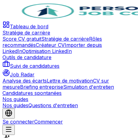
Tableau de bord
Stratégie de carrière
Score CV gratuit
Stratégie de carrière
Rôles
recommandés
Créateur CV
Importer depuis
LinkedIn
Optimisation LinkedIn
Outils de candidature
Suivi de candidatures
Job Radar
Analyse des écarts
Lettre de motivation
CV sur
mesure
Briefing entreprise
Simulation d'entretien
Candidatures spontanées
Nos guides
Nos guides
Questions d'entretien
Se connecter
Commencer