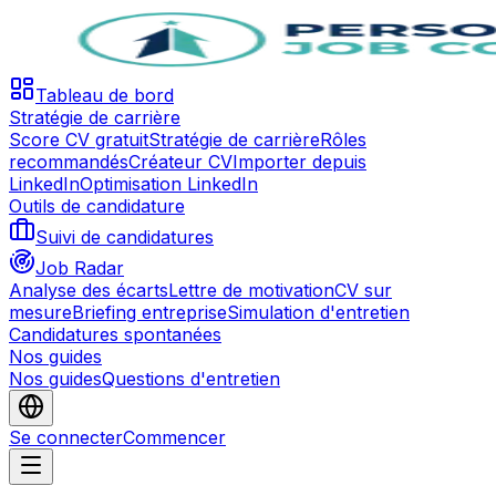
Tableau de bord
Stratégie de carrière
Score CV gratuit
Stratégie de carrière
Rôles
recommandés
Créateur CV
Importer depuis
LinkedIn
Optimisation LinkedIn
Outils de candidature
Suivi de candidatures
Job Radar
Analyse des écarts
Lettre de motivation
CV sur
mesure
Briefing entreprise
Simulation d'entretien
Candidatures spontanées
Nos guides
Nos guides
Questions d'entretien
Se connecter
Commencer