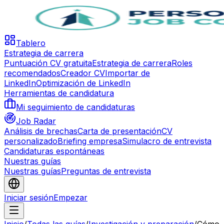
Tablero
Estrategia de carrera
Puntuación CV gratuita
Estrategia de carrera
Roles
recomendados
Creador CV
Importar de
LinkedIn
Optimización de LinkedIn
Herramientas de candidatura
Mi seguimiento de candidaturas
Job Radar
Análisis de brechas
Carta de presentación
CV
personalizado
Briefing empresa
Simulacro de entrevista
Candidaturas espontáneas
Nuestras guías
Nuestras guías
Preguntas de entrevista
Iniciar sesión
Empezar