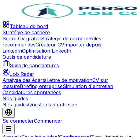
Tableau de bord
Stratégie de carrière
Score CV gratuit
Stratégie de carrière
Rôles
recommandés
Créateur CV
Importer depuis
LinkedIn
Optimisation LinkedIn
Outils de candidature
Suivi de candidatures
Job Radar
Analyse des écarts
Lettre de motivation
CV sur
mesure
Briefing entreprise
Simulation d'entretien
Candidatures spontanées
Nos guides
Nos guides
Questions d'entretien
Se connecter
Commencer