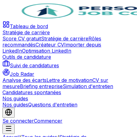
Tableau de bord
Stratégie de carrière
Score CV gratuit
Stratégie de carrière
Rôles
recommandés
Créateur CV
Importer depuis
LinkedIn
Optimisation LinkedIn
Outils de candidature
Suivi de candidatures
Job Radar
Analyse des écarts
Lettre de motivation
CV sur
mesure
Briefing entreprise
Simulation d'entretien
Candidatures spontanées
Nos guides
Nos guides
Questions d'entretien
Se connecter
Commencer