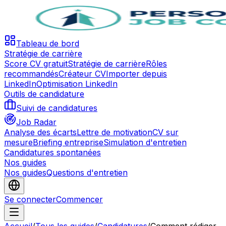
Tableau de bord
Stratégie de carrière
Score CV gratuit
Stratégie de carrière
Rôles
recommandés
Créateur CV
Importer depuis
LinkedIn
Optimisation LinkedIn
Outils de candidature
Suivi de candidatures
Job Radar
Analyse des écarts
Lettre de motivation
CV sur
mesure
Briefing entreprise
Simulation d'entretien
Candidatures spontanées
Nos guides
Nos guides
Questions d'entretien
Se connecter
Commencer