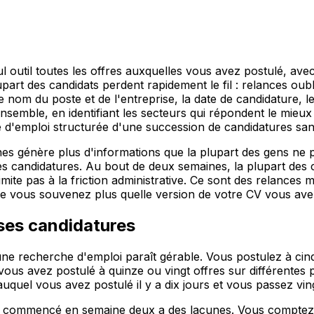
 outil toutes les offres auxquelles vous avez postulé, avec 
lupart des candidats perdent rapidement le fil : relances o
nom du poste et de l'entreprise, la date de candidature, le c
emble, en identifiant les secteurs qui répondent le mieux e
e d'emploi structurée d'une succession de candidatures san
s génère plus d'informations que la plupart des gens ne peu
s des candidatures. Au bout de deux semaines, la plupart de
limite pas à la friction administrative. Ce sont des relance
ne vous souvenez plus quelle version de votre CV vous av
 ses candidatures
e recherche d'emploi paraît gérable. Vous postulez à cinq
ous avez postulé à quinze ou vingt offres sur différentes 
uel vous avez postulé il y a dix jours et vous passez vingt
ez commencé en semaine deux a des lacunes. Vous comptez s