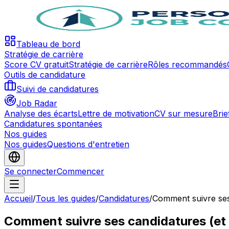
Tableau de bord
Stratégie de carrière
Score CV gratuit
Stratégie de carrière
Rôles recommandés
Outils de candidature
Suivi de candidatures
Job Radar
Analyse des écarts
Lettre de motivation
CV sur mesure
Brie
Candidatures spontanées
Nos guides
Nos guides
Questions d'entretien
Se connecter
Commencer
Accueil
/
Tous les guides
/
Candidatures
/
Comment suivre ses
Comment suivre ses candidatures (et