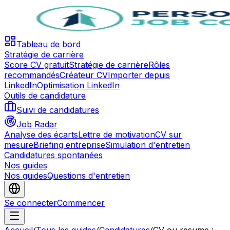
Tableau de bord
Stratégie de carrière
Score CV gratuit
Stratégie de carrière
Rôles
recommandés
Créateur CV
Importer depuis
LinkedIn
Optimisation LinkedIn
Outils de candidature
Suivi de candidatures
Job Radar
Analyse des écarts
Lettre de motivation
CV sur
mesure
Briefing entreprise
Simulation d'entretien
Candidatures spontanées
Nos guides
Nos guides
Questions d'entretien
Se connecter
Commencer