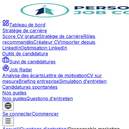
Tableau de bord
Stratégie de carrière
Score CV gratuit
Stratégie de carrière
Rôles
recommandés
Créateur CV
Importer depuis
LinkedIn
Optimisation LinkedIn
Outils de candidature
Suivi de candidatures
Job Radar
Analyse des écarts
Lettre de motivation
CV sur
mesure
Briefing entreprise
Simulation d'entretien
Candidatures spontanées
Nos guides
Nos guides
Questions d'entretien
Se connecter
Commencer