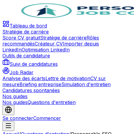
Tableau de bord
Stratégie de carrière
Score CV gratuit
Stratégie de carrière
Rôles
recommandés
Créateur CV
Importer depuis
LinkedIn
Optimisation LinkedIn
Outils de candidature
Suivi de candidatures
Job Radar
Analyse des écarts
Lettre de motivation
CV sur
mesure
Briefing entreprise
Simulation d'entretien
Candidatures spontanées
Nos guides
Nos guides
Questions d'entretien
Se connecter
Commencer