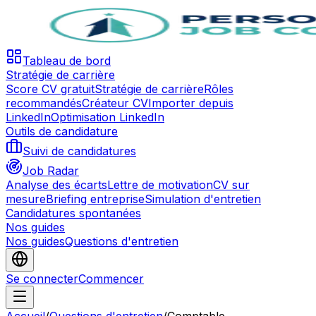
Tableau de bord
Stratégie de carrière
Score CV gratuit
Stratégie de carrière
Rôles
recommandés
Créateur CV
Importer depuis
LinkedIn
Optimisation LinkedIn
Outils de candidature
Suivi de candidatures
Job Radar
Analyse des écarts
Lettre de motivation
CV sur
mesure
Briefing entreprise
Simulation d'entretien
Candidatures spontanées
Nos guides
Nos guides
Questions d'entretien
Se connecter
Commencer