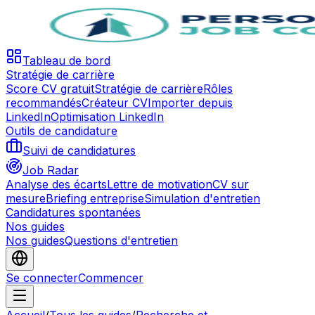
Tableau de bord
Stratégie de carrière
Score CV gratuit
Stratégie de carrière
Rôles
recommandés
Créateur CV
Importer depuis
LinkedIn
Optimisation LinkedIn
Outils de candidature
Suivi de candidatures
Job Radar
Analyse des écarts
Lettre de motivation
CV sur
mesure
Briefing entreprise
Simulation d'entretien
Candidatures spontanées
Nos guides
Nos guides
Questions d'entretien
Se connecter
Commencer