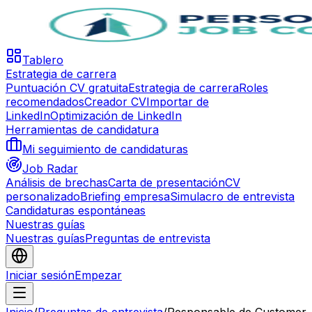
Tablero
Estrategia de carrera
Puntuación CV gratuita
Estrategia de carrera
Roles
recomendados
Creador CV
Importar de
LinkedIn
Optimización de LinkedIn
Herramientas de candidatura
Mi seguimiento de candidaturas
Job Radar
Análisis de brechas
Carta de presentación
CV
personalizado
Briefing empresa
Simulacro de entrevista
Candidaturas espontáneas
Nuestras guías
Nuestras guías
Preguntas de entrevista
Iniciar sesión
Empezar