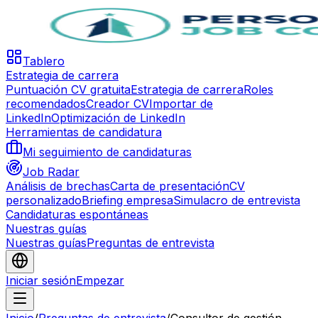
Tablero
Estrategia de carrera
Puntuación CV gratuita
Estrategia de carrera
Roles
recomendados
Creador CV
Importar de
LinkedIn
Optimización de LinkedIn
Herramientas de candidatura
Mi seguimiento de candidaturas
Job Radar
Análisis de brechas
Carta de presentación
CV
personalizado
Briefing empresa
Simulacro de entrevista
Candidaturas espontáneas
Nuestras guías
Nuestras guías
Preguntas de entrevista
Iniciar sesión
Empezar