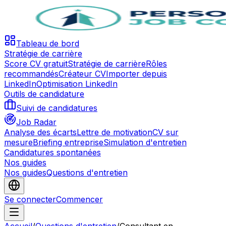
Tableau de bord
Stratégie de carrière
Score CV gratuit
Stratégie de carrière
Rôles
recommandés
Créateur CV
Importer depuis
LinkedIn
Optimisation LinkedIn
Outils de candidature
Suivi de candidatures
Job Radar
Analyse des écarts
Lettre de motivation
CV sur
mesure
Briefing entreprise
Simulation d'entretien
Candidatures spontanées
Nos guides
Nos guides
Questions d'entretien
Se connecter
Commencer