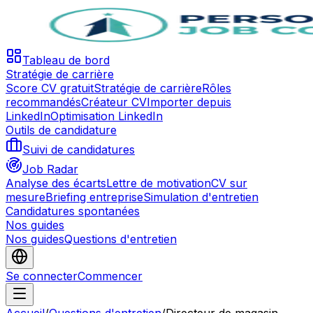
Tableau de bord
Stratégie de carrière
Score CV gratuit
Stratégie de carrière
Rôles
recommandés
Créateur CV
Importer depuis
LinkedIn
Optimisation LinkedIn
Outils de candidature
Suivi de candidatures
Job Radar
Analyse des écarts
Lettre de motivation
CV sur
mesure
Briefing entreprise
Simulation d'entretien
Candidatures spontanées
Nos guides
Nos guides
Questions d'entretien
Se connecter
Commencer