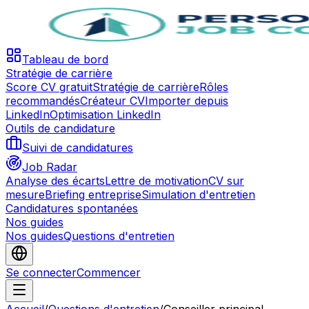
Tableau de bord
Stratégie de carrière
Score CV gratuit
Stratégie de carrière
Rôles
recommandés
Créateur CV
Importer depuis
LinkedIn
Optimisation LinkedIn
Outils de candidature
Suivi de candidatures
Job Radar
Analyse des écarts
Lettre de motivation
CV sur
mesure
Briefing entreprise
Simulation d'entretien
Candidatures spontanées
Nos guides
Nos guides
Questions d'entretien
Se connecter
Commencer