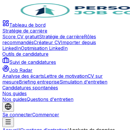
Tableau de bord
Stratégie de carrière
Score CV gratuit
Stratégie de carrière
Rôles
recommandés
Créateur CV
Importer depuis
LinkedIn
Optimisation LinkedIn
Outils de candidature
Suivi de candidatures
Job Radar
Analyse des écarts
Lettre de motivation
CV sur
mesure
Briefing entreprise
Simulation d'entretien
Candidatures spontanées
Nos guides
Nos guides
Questions d'entretien
Se connecter
Commencer