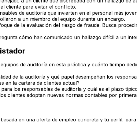
nejado a un cliente que discrepaba con un hallazgo de aud
 cliente para evitar el conflicto.
sables de auditoría que invierten en el personal más joven
ollaron a un miembro del equipo durante un encargo.
foque de la evaluación del riesgo de fraude. Busca procedi
regunta cómo han comunicado un hallazgo difícil a un interl
istador
equipos de auditoría en esta práctica y cuánto tiempo dedic
idad de la auditoría y qué papel desempeñan los responsab
 en la cartera de clientes actual?
para los responsables de auditoría y cuál es el plazo típico
los clientes adoptan nuevas normas contables por primera
a basada en una oferta de empleo concreta y tu perfil, par