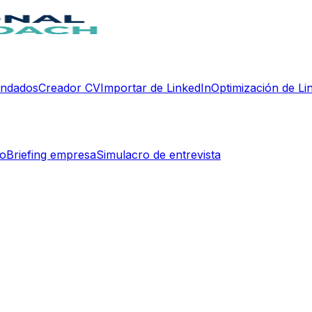
endados
Creador CV
Importar de LinkedIn
Optimización de Li
do
Briefing empresa
Simulacro de entrevista