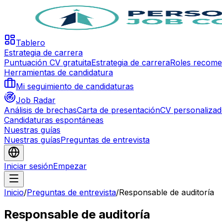
Tablero
Estrategia de carrera
Puntuación CV gratuita
Estrategia de carrera
Roles recom
Herramientas de candidatura
Mi seguimiento de candidaturas
Job Radar
Análisis de brechas
Carta de presentación
CV personaliza
Candidaturas espontáneas
Nuestras guías
Nuestras guías
Preguntas de entrevista
Iniciar sesión
Empezar
Inicio
/
Preguntas de entrevista
/
Responsable de auditoría
Responsable de auditoría