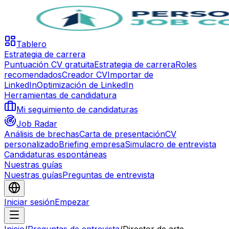
Tablero
Estrategia de carrera
Puntuación CV gratuita
Estrategia de carrera
Roles
recomendados
Creador CV
Importar de
LinkedIn
Optimización de LinkedIn
Herramientas de candidatura
Mi seguimiento de candidaturas
Job Radar
Análisis de brechas
Carta de presentación
CV
personalizado
Briefing empresa
Simulacro de entrevista
Candidaturas espontáneas
Nuestras guías
Nuestras guías
Preguntas de entrevista
Iniciar sesión
Empezar