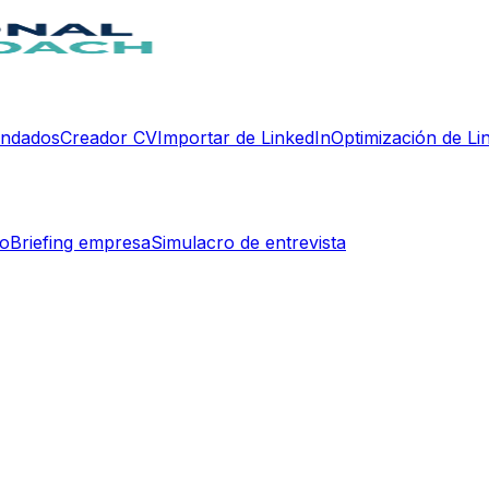
endados
Creador CV
Importar de LinkedIn
Optimización de Li
do
Briefing empresa
Simulacro de entrevista