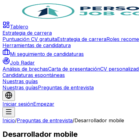
Tablero
Estrategia de carrera
Puntuación CV gratuita
Estrategia de carrera
Roles recom
Herramientas de candidatura
Mi seguimiento de candidaturas
Job Radar
Análisis de brechas
Carta de presentación
CV personaliza
Candidaturas espontáneas
Nuestras guías
Nuestras guías
Preguntas de entrevista
Iniciar sesión
Empezar
Inicio
/
Preguntas de entrevista
/
Desarrollador mobile
Desarrollador mobile