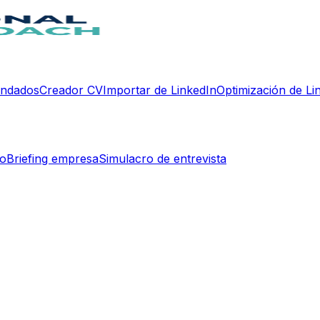
endados
Creador CV
Importar de LinkedIn
Optimización de Li
do
Briefing empresa
Simulacro de entrevista