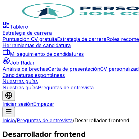
Tablero
Estrategia de carrera
Puntuación CV gratuita
Estrategia de carrera
Roles recom
Herramientas de candidatura
Mi seguimiento de candidaturas
Job Radar
Análisis de brechas
Carta de presentación
CV personaliza
Candidaturas espontáneas
Nuestras guías
Nuestras guías
Preguntas de entrevista
Iniciar sesión
Empezar
Inicio
/
Preguntas de entrevista
/
Desarrollador frontend
Desarrollador frontend