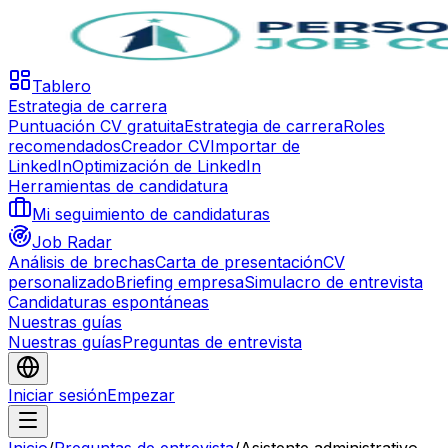
Tablero
Estrategia de carrera
Puntuación CV gratuita
Estrategia de carrera
Roles
recomendados
Creador CV
Importar de
LinkedIn
Optimización de LinkedIn
Herramientas de candidatura
Mi seguimiento de candidaturas
Job Radar
Análisis de brechas
Carta de presentación
CV
personalizado
Briefing empresa
Simulacro de entrevista
Candidaturas espontáneas
Nuestras guías
Nuestras guías
Preguntas de entrevista
Iniciar sesión
Empezar