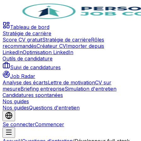
Tableau de bord
Stratégie de carrière
Score CV gratuit
Stratégie de carrière
Rôles
recommandés
Créateur CV
Importer depuis
LinkedIn
Optimisation LinkedIn
Outils de candidature
Suivi de candidatures
Job Radar
Analyse des écarts
Lettre de motivation
CV sur
mesure
Briefing entreprise
Simulation d'entretien
Candidatures spontanées
Nos guides
Nos guides
Questions d'entretien
Se connecter
Commencer