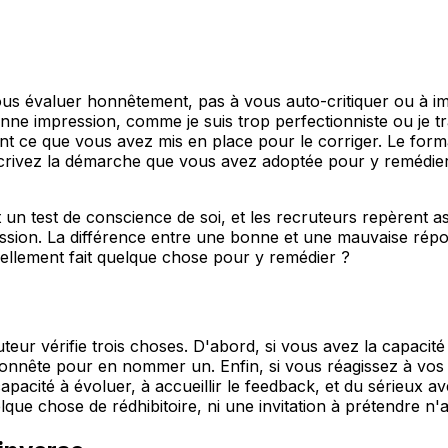
vous évaluer honnêtement, pas à vous auto-critiquer ou à 
ne impression, comme je suis trop perfectionniste ou je tr
nt ce que vous avez mis en place pour le corriger. Le form
crivez la démarche que vous avez adoptée pour y remédier e
t un test de conscience de soi, et les recruteurs repèrent
ssion. La différence entre une bonne et une mauvaise répo
ellement fait quelque chose pour y remédier ?
r vérifie trois choses. D'abord, si vous avez la capacité d
honnête pour en nommer un. Enfin, si vous réagissez à vos
 capacité à évoluer, à accueillir le feedback, et du sérieu
lque chose de rédhibitoire, ni une invitation à prétendre n'