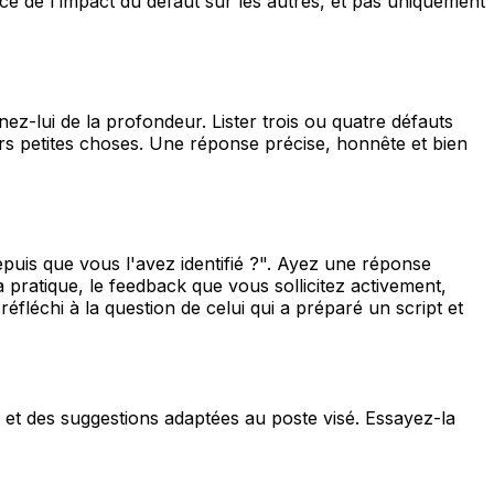
e de l'impact du défaut sur les autres, et pas uniquement
z-lui de la profondeur. Lister trois ou quatre défauts
urs petites choses. Une réponse précise, honnête et bien
puis que vous l'avez identifié ?". Ayez une réponse
a pratique, le feedback que vous sollicitez activement,
éfléchi à la question de celui qui a préparé un script et
e et des suggestions adaptées au poste visé. Essayez-la