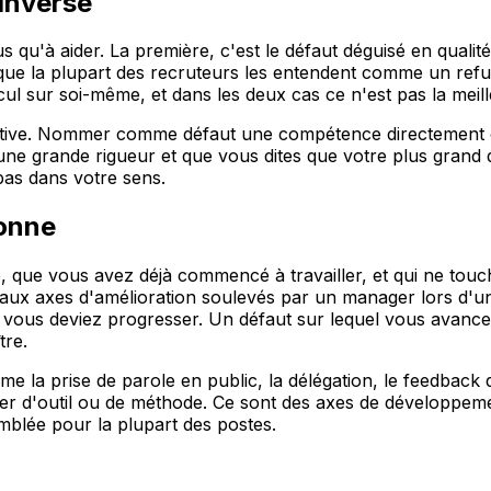
 inverse
u'à aider. La première, c'est le défaut déguisé en qualité. "
que la plupart des recruteurs les entendent comme un refus
ul sur soi-même, et dans les deux cas ce n'est pas la meill
ctive. Nommer comme défaut une compétence directement ce
ne grande rigueur et que vous dites que votre plus grand dé
pas dans votre sens.
ionne
e, que vous avez déjà commencé à travailler, et qui ne tou
aux axes d'amélioration soulevés par un manager lors d'un
vous deviez progresser. Un défaut sur lequel vous avancez 
tre.
la prise de parole en public, la délégation, le feedback di
ier d'outil ou de méthode. Ce sont des axes de développeme
emblée pour la plupart des postes.