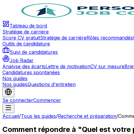
Tableau de bord
Stratégie de carrière
Score CV gratuit
Stratégie de carrière
Rôles recommandés
Outils de candidature
Suivi de candidatures
Job Radar
Analyse des écarts
Lettre de motivation
CV sur mesure
Brie
Candidatures spontanées
Nos guides
Nos guides
Questions d'entretien
Se connecter
Commencer
Accueil
/
Tous les guides
/
Recherche et préparation
/
Commen
Comment répondre à "Quel est votre 