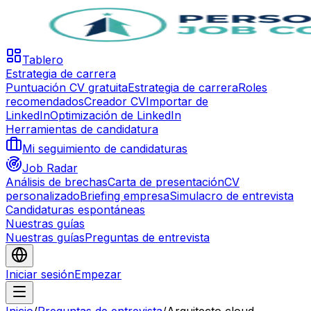
Tablero
Estrategia de carrera
Puntuación CV gratuita
Estrategia de carrera
Roles
recomendados
Creador CV
Importar de
LinkedIn
Optimización de LinkedIn
Herramientas de candidatura
Mi seguimiento de candidaturas
Job Radar
Análisis de brechas
Carta de presentación
CV
personalizado
Briefing empresa
Simulacro de entrevista
Candidaturas espontáneas
Nuestras guías
Nuestras guías
Preguntas de entrevista
Iniciar sesión
Empezar